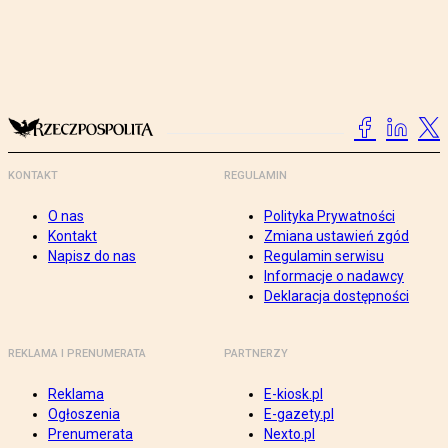
KONTAKT
REGULAMIN
O nas
Polityka Prywatności
Kontakt
Zmiana ustawień zgód
Napisz do nas
Regulamin serwisu
Informacje o nadawcy
Deklaracja dostępności
REKLAMA I PRENUMERATA
PARTNERZY
Reklama
E-kiosk.pl
Ogłoszenia
E-gazety.pl
Prenumerata
Nexto.pl