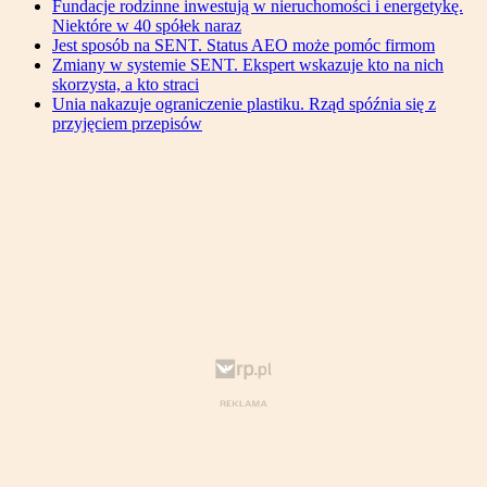
Fundacje rodzinne inwestują w nieruchomości i energetykę.
Niektóre w 40 spółek naraz
Jest sposób na SENT. Status AEO może pomóc firmom
Zmiany w systemie SENT. Ekspert wskazuje kto na nich
skorzysta, a kto straci
Unia nakazuje ograniczenie plastiku. Rząd spóźnia się z
przyjęciem przepisów