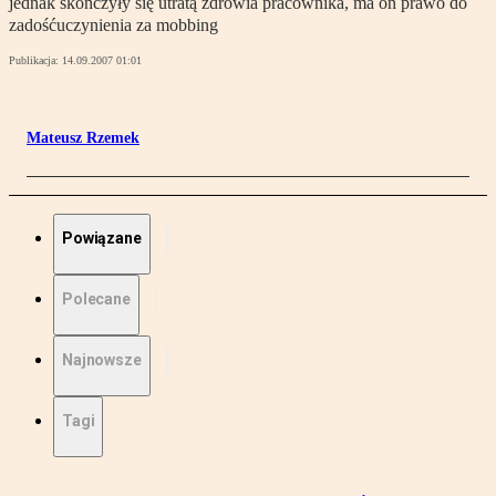
jednak skończyły się utratą zdrowia pracownika, ma on prawo do
zadośćuczynienia za mobbing
Publikacja:
14.09.2007 01:01
Mateusz Rzemek
Powiązane
Polecane
Najnowsze
Tagi