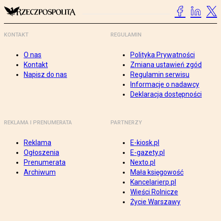
KONTAKT
REGULAMIN
O nas
Polityka Prywatności
Kontakt
Zmiana ustawień zgód
Napisz do nas
Regulamin serwisu
Informacje o nadawcy
Deklaracja dostępności
REKLAMA I PRENUMERATA
PARTNERZY
Reklama
E-kiosk.pl
Ogłoszenia
E-gazety.pl
Prenumerata
Nexto.pl
Archiwum
Mała księgowość
Kancelarierp.pl
Wieści Rolnicze
Życie Warszawy