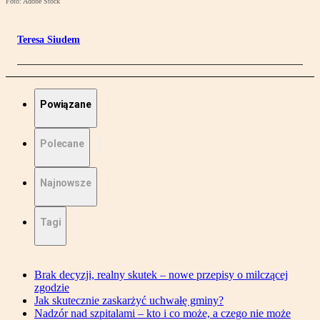
Foto: Adobe Stock
Teresa Siudem
Powiązane
Polecane
Najnowsze
Tagi
Brak decyzji, realny skutek – nowe przepisy o milczącej
zgodzie
Jak skutecznie zaskarżyć uchwałę gminy?
Nadzór nad szpitalami – kto i co może, a czego nie może