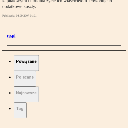
kapitałowymi i utrudnia życie ich właścicielom. Powoduje to
dodatkowe koszty.
Publikacja:
04.09.2007 01:01
rp.pl
Powiązane
Polecane
Najnowsze
Tagi