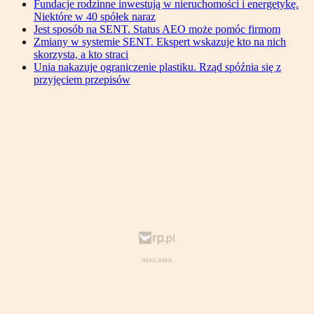
Fundacje rodzinne inwestują w nieruchomości i energetykę.
Niektóre w 40 spółek naraz
Jest sposób na SENT. Status AEO może pomóc firmom
Zmiany w systemie SENT. Ekspert wskazuje kto na nich
skorzysta, a kto straci
Unia nakazuje ograniczenie plastiku. Rząd spóźnia się z
przyjęciem przepisów