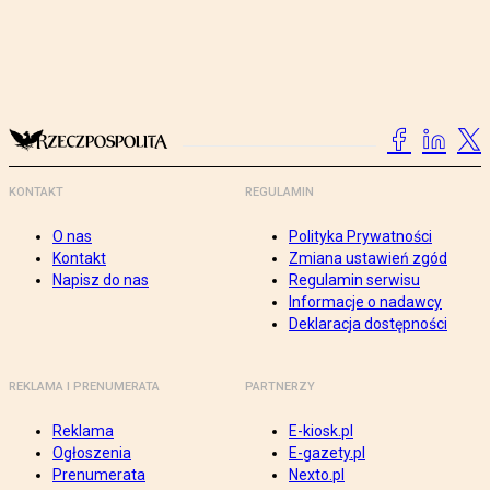
KONTAKT
REGULAMIN
O nas
Polityka Prywatności
Kontakt
Zmiana ustawień zgód
Napisz do nas
Regulamin serwisu
Informacje o nadawcy
Deklaracja dostępności
REKLAMA I PRENUMERATA
PARTNERZY
Reklama
E-kiosk.pl
Ogłoszenia
E-gazety.pl
Prenumerata
Nexto.pl