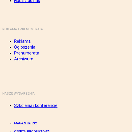
Napisz do nas
REKLAMA I PRENUMERATA
Reklama
Ogłoszenia
Prenumerata
Archiwum
NASZE WYDARZENIA
Szkolenia i konferencje
MAPA STRONY
OFERTA PRODUKTOWA