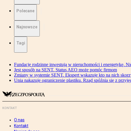
Polecane
Najnowsze
Tagi
Fundacje rodzinne inwestują w nieruchomości i energetykę. Ni
Jest sposób na SENT. Status AEO może pomóc firmom
Zmiany w systemie SENT. Ekspert wskazuje kto na nich skorzys
Unia nakazuje ograniczenie plastiku. Rząd spóźnia się z przyj
KONTAKT
O nas
Kontakt