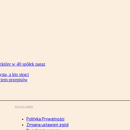
ektóre w 40 spółek naraz
ta, a kto straci
ęciem przepisów
REGULAMIN
Polityka Prywatności
Zmiana ustawień zgód