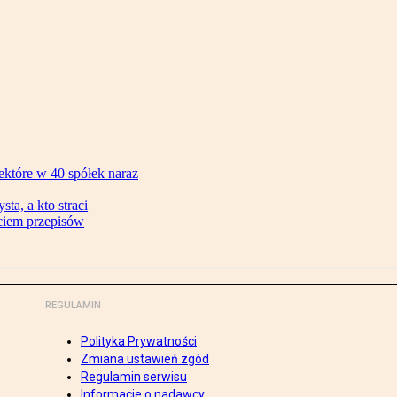
ektóre w 40 spółek naraz
ta, a kto straci
ęciem przepisów
REGULAMIN
Polityka Prywatności
Zmiana ustawień zgód
Regulamin serwisu
Informacje o nadawcy