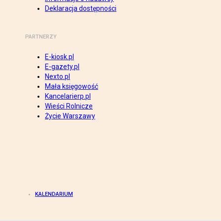
Deklaracja dostępności
PARTNERZY
E-kiosk.pl
E-gazety.pl
Nexto.pl
Mała księgowość
Kancelarierp.pl
Wieści Rolnicze
Życie Warszawy
KALENDARIUM