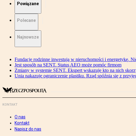
Powiązane
Polecane
Najnowsze
Fundacje rodzinne inwestują w nieruchomości i energetykę. Ni
Jest sposób na SENT. Status AEO może pomóc firmom
Zmiany w systemie SENT. Ekspert wskazuje kto na nich skorzys
Unia nakazuje ograniczenie plastiku. Rząd spóźnia się z przyj
KONTAKT
O nas
Kontakt
Napisz do nas