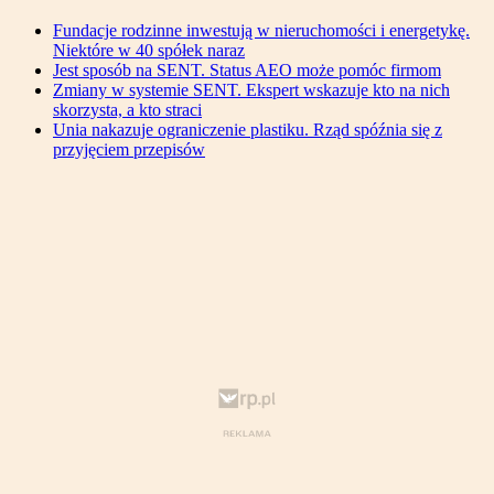
Fundacje rodzinne inwestują w nieruchomości i energetykę.
Niektóre w 40 spółek naraz
Jest sposób na SENT. Status AEO może pomóc firmom
Zmiany w systemie SENT. Ekspert wskazuje kto na nich
skorzysta, a kto straci
Unia nakazuje ograniczenie plastiku. Rząd spóźnia się z
przyjęciem przepisów