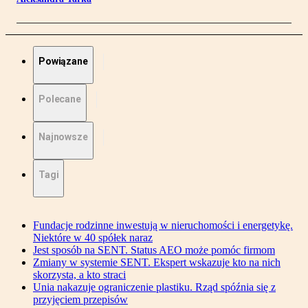
Powiązane
Polecane
Najnowsze
Tagi
Fundacje rodzinne inwestują w nieruchomości i energetykę.
Niektóre w 40 spółek naraz
Jest sposób na SENT. Status AEO może pomóc firmom
Zmiany w systemie SENT. Ekspert wskazuje kto na nich
skorzysta, a kto straci
Unia nakazuje ograniczenie plastiku. Rząd spóźnia się z
przyjęciem przepisów