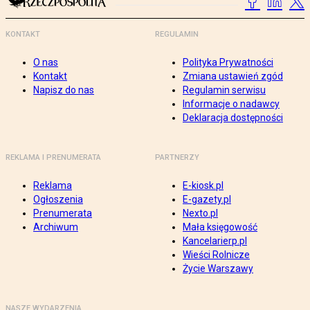
KONTAKT
REGULAMIN
O nas
Polityka Prywatności
Kontakt
Zmiana ustawień zgód
Napisz do nas
Regulamin serwisu
Informacje o nadawcy
Deklaracja dostępności
REKLAMA I PRENUMERATA
PARTNERZY
Reklama
E-kiosk.pl
Ogłoszenia
E-gazety.pl
Prenumerata
Nexto.pl
Archiwum
Mała księgowość
Kancelarierp.pl
Wieści Rolnicze
Życie Warszawy
NASZE WYDARZENIA