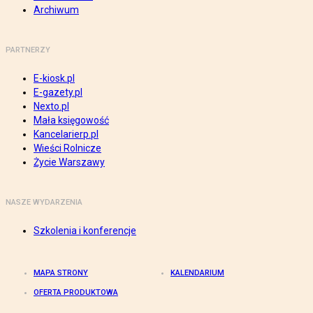
Archiwum
PARTNERZY
E-kiosk.pl
E-gazety.pl
Nexto.pl
Mała księgowość
Kancelarierp.pl
Wieści Rolnicze
Życie Warszawy
NASZE WYDARZENIA
Szkolenia i konferencje
MAPA STRONY
KALENDARIUM
OFERTA PRODUKTOWA