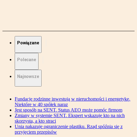
Powiązane
Polecane
Najnowsze
Fundacje rodzinne inwestują w nieruchomości i energetykę.
Niektóre w 40 spółek naraz
Jest sposób na SENT. Status AEO może pomóc firmom
Zmiany w systemie SENT. Ekspert wskazuje kto na nich
skorzysta, a kto straci
Unia nakazuje ograniczenie plastiku. Rząd spóźnia się z
przyjęciem przepisów