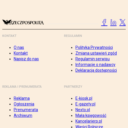
KONTAKT
REGULAMIN
O nas
Polityka Prywatności
Kontakt
Zmiana ustawień zgód
Napisz do nas
Regulamin serwisu
Informacje o nadawcy
Deklaracja dostępności
REKLAMA I PRENUMERATA
PARTNERZY
Reklama
E-kiosk.pl
Ogłoszenia
E-gazety.pl
Prenumerata
Nexto.pl
Archiwum
Mała księgowość
Kancelarierp.pl
Wieści Rolnicze