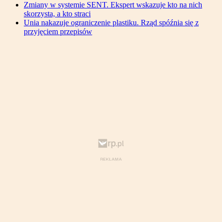
Zmiany w systemie SENT. Ekspert wskazuje kto na nich
skorzysta, a kto straci
Unia nakazuje ograniczenie plastiku. Rząd spóźnia się z
przyjęciem przepisów