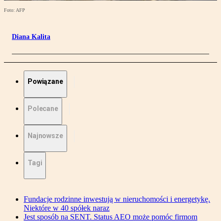
Foto: AFP
Diana Kalita
Powiązane
Polecane
Najnowsze
Tagi
Fundacje rodzinne inwestują w nieruchomości i energetykę.
Niektóre w 40 spółek naraz
Jest sposób na SENT. Status AEO może pomóc firmom