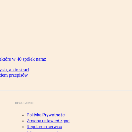
ektóre w 40 spółek naraz
ta, a kto straci
ęciem przepisów
REGULAMIN
Polityka Prywatności
Zmiana ustawień zgód
Regulamin serwisu