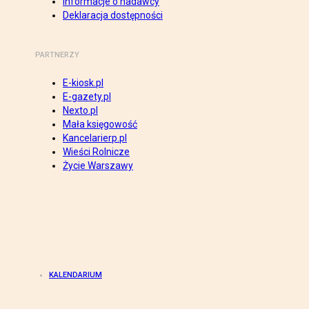
Informacje o nadawcy
Deklaracja dostępności
PARTNERZY
E-kiosk.pl
E-gazety.pl
Nexto.pl
Mała księgowość
Kancelarierp.pl
Wieści Rolnicze
Życie Warszawy
KALENDARIUM