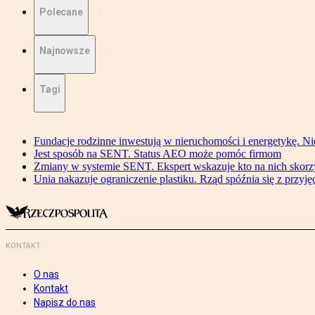
Polecane
Najnowsze
Tagi
Fundacje rodzinne inwestują w nieruchomości i energetykę. Ni
Jest sposób na SENT. Status AEO może pomóc firmom
Zmiany w systemie SENT. Ekspert wskazuje kto na nich skorzys
Unia nakazuje ograniczenie plastiku. Rząd spóźnia się z przyj
KONTAKT
O nas
Kontakt
Napisz do nas