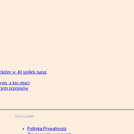
ektóre w 40 spółek naraz
ta, a kto straci
ęciem przepisów
REGULAMIN
Polityka Prywatności