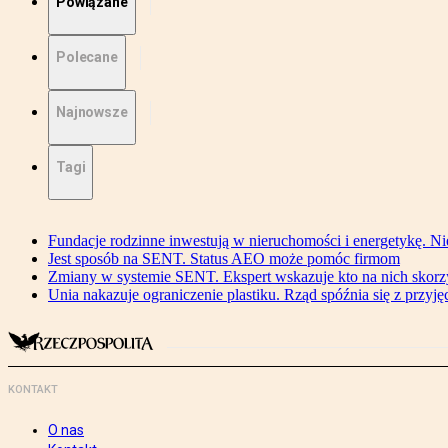
Powiązane
Polecane
Najnowsze
Tagi
Fundacje rodzinne inwestują w nieruchomości i energetykę. Ni
Jest sposób na SENT. Status AEO może pomóc firmom
Zmiany w systemie SENT. Ekspert wskazuje kto na nich skorzys
Unia nakazuje ograniczenie plastiku. Rząd spóźnia się z przyj
KONTAKT
O nas