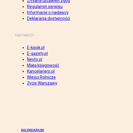
Zmiana ustawień zgód
Regulamin serwisu
Informacje o nadawcy
Deklaracja dostępności
PARTNERZY
E-kiosk.pl
E-gazety.pl
Nexto.pl
Mała księgowość
Kancelarierp.pl
Wieści Rolnicze
Życie Warszawy
KALENDARIUM