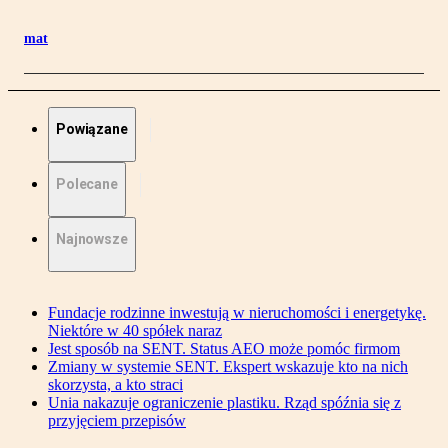
mat
Powiązane
Polecane
Najnowsze
Fundacje rodzinne inwestują w nieruchomości i energetykę.
Niektóre w 40 spółek naraz
Jest sposób na SENT. Status AEO może pomóc firmom
Zmiany w systemie SENT. Ekspert wskazuje kto na nich
skorzysta, a kto straci
Unia nakazuje ograniczenie plastiku. Rząd spóźnia się z
przyjęciem przepisów