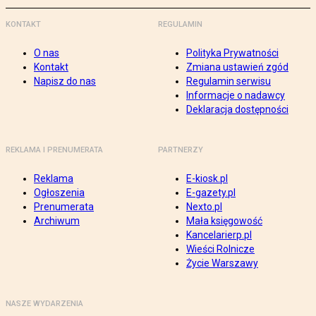
KONTAKT
REGULAMIN
O nas
Polityka Prywatności
Kontakt
Zmiana ustawień zgód
Napisz do nas
Regulamin serwisu
Informacje o nadawcy
Deklaracja dostępności
REKLAMA I PRENUMERATA
PARTNERZY
Reklama
E-kiosk.pl
Ogłoszenia
E-gazety.pl
Prenumerata
Nexto.pl
Archiwum
Mała księgowość
Kancelarierp.pl
Wieści Rolnicze
Życie Warszawy
NASZE WYDARZENIA