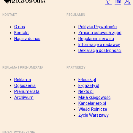
KONTAKT
REGULAMIN
O nas
Polityka Prywatności
Kontakt
Zmiana ustawień zgód
Napisz do nas
Regulamin serwisu
Informacje o nadawcy
Deklaracja dostępności
REKLAMA I PRENUMERATA
PARTNERZY
Reklama
E-kiosk.pl
Ogłoszenia
E-gazety.pl
Prenumerata
Nexto.pl
Archiwum
Mała księgowość
Kancelarierp.pl
Wieści Rolnicze
Życie Warszawy
NASZE WYDARZENIA