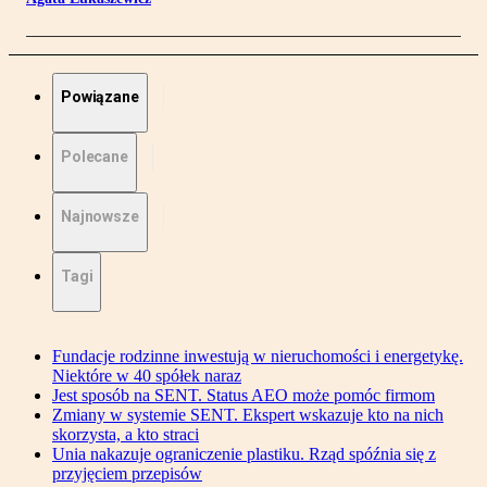
Powiązane
Polecane
Najnowsze
Tagi
Fundacje rodzinne inwestują w nieruchomości i energetykę.
Niektóre w 40 spółek naraz
Jest sposób na SENT. Status AEO może pomóc firmom
Zmiany w systemie SENT. Ekspert wskazuje kto na nich
skorzysta, a kto straci
Unia nakazuje ograniczenie plastiku. Rząd spóźnia się z
przyjęciem przepisów