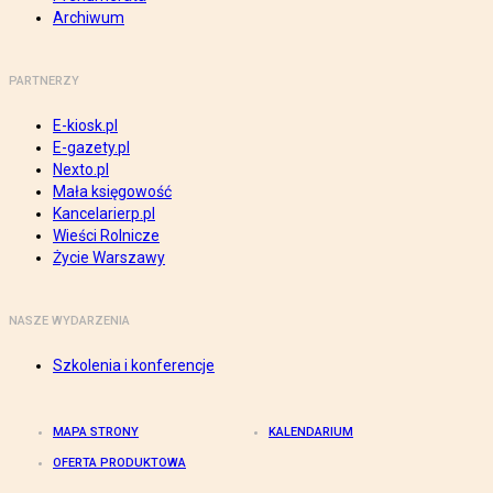
Archiwum
PARTNERZY
E-kiosk.pl
E-gazety.pl
Nexto.pl
Mała księgowość
Kancelarierp.pl
Wieści Rolnicze
Życie Warszawy
NASZE WYDARZENIA
Szkolenia i konferencje
MAPA STRONY
KALENDARIUM
OFERTA PRODUKTOWA