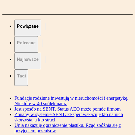
Powiązane
Polecane
Najnowsze
Tagi
Fundacje rodzinne inwestują w nieruchomości i energetykę.
Niektóre w 40 spółek naraz
Jest sposób na SENT. Status AEO może pomóc firmom
Zmiany w systemie SENT. Ekspert wskazuje kto na nich
skorzysta, a kto straci
Unia nakazuje ograniczenie plastiku. Rząd spóźnia się z
przyjęciem przepisów