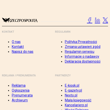
KONTAKT
REGULAMIN
O nas
Polityka Prywatności
Kontakt
Zmiana ustawień zgód
Napisz do nas
Regulamin serwisu
Informacje o nadawcy
Deklaracja dostępności
REKLAMA I PRENUMERATA
PARTNERZY
Reklama
E-kiosk.pl
Ogłoszenia
E-gazety.pl
Prenumerata
Nexto.pl
Archiwum
Mała księgowość
Kancelarierp.pl