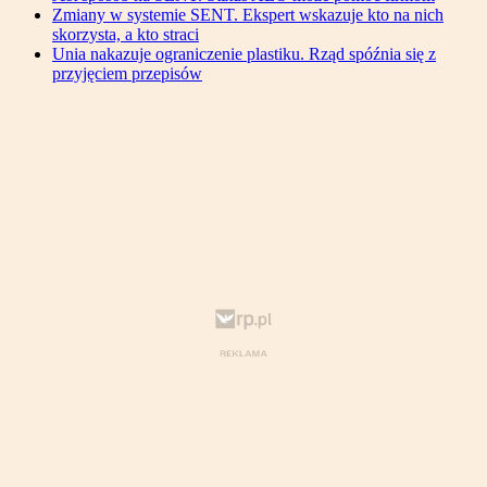
Zmiany w systemie SENT. Ekspert wskazuje kto na nich
skorzysta, a kto straci
Unia nakazuje ograniczenie plastiku. Rząd spóźnia się z
przyjęciem przepisów