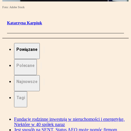
Foto: Adobe Stock
Katarzyna Karpiuk
Powiązane
Polecane
Najnowsze
Tagi
Fundacje rodzinne inwestują w nieruchomości i energetykę.
Niektóre w 40 spółek naraz
Jest sposób na SENT. Status AEO może pomóc firmom