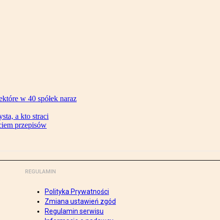
ektóre w 40 spółek naraz
ta, a kto straci
ęciem przepisów
REGULAMIN
Polityka Prywatności
Zmiana ustawień zgód
Regulamin serwisu