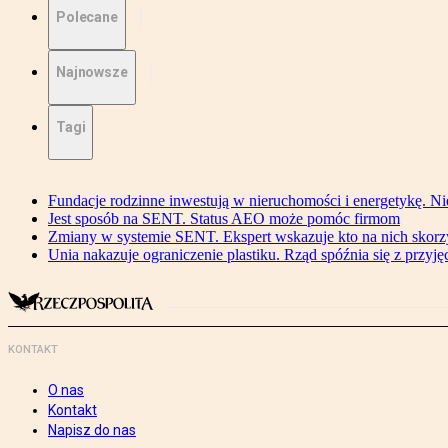
Polecane
Najnowsze
Tagi
Fundacje rodzinne inwestują w nieruchomości i energetykę. Ni
Jest sposób na SENT. Status AEO może pomóc firmom
Zmiany w systemie SENT. Ekspert wskazuje kto na nich skorzys
Unia nakazuje ograniczenie plastiku. Rząd spóźnia się z przyj
KONTAKT
O nas
Kontakt
Napisz do nas