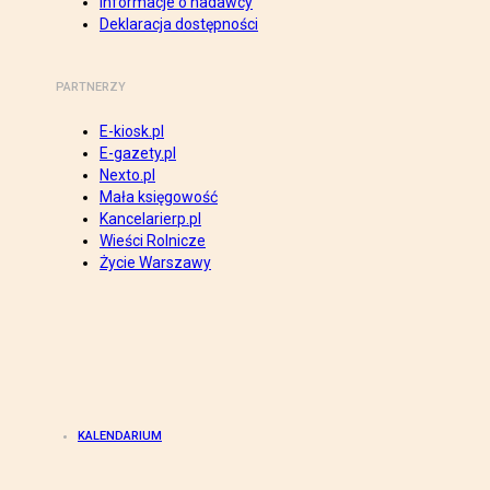
Informacje o nadawcy
Deklaracja dostępności
PARTNERZY
E-kiosk.pl
E-gazety.pl
Nexto.pl
Mała księgowość
Kancelarierp.pl
Wieści Rolnicze
Życie Warszawy
KALENDARIUM