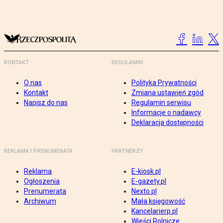
KONTAKT
REGULAMIN
O nas
Polityka Prywatności
Kontakt
Zmiana ustawień zgód
Napisz do nas
Regulamin serwisu
Informacje o nadawcy
Deklaracja dostępności
REKLAMA I PRENUMERATA
PARTNERZY
Reklama
E-kiosk.pl
Ogłoszenia
E-gazety.pl
Prenumerata
Nexto.pl
Archiwum
Mała księgowość
Kancelarierp.pl
Wieści Rolnicze