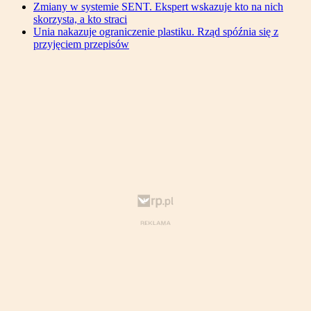
Zmiany w systemie SENT. Ekspert wskazuje kto na nich
skorzysta, a kto straci
Unia nakazuje ograniczenie plastiku. Rząd spóźnia się z
przyjęciem przepisów