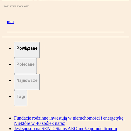
Foto: stock.adobe.com
mat
Powiązane
Polecane
Najnowsze
Tagi
Fundacje rodzinne inwestują w nieruchomości i energetykę.
Niektóre w 40 spółek naraz
Jest sposób na SENT. Status AEO może pomóc firmom