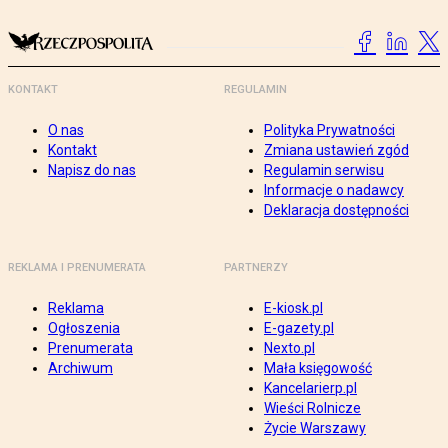
KONTAKT
REGULAMIN
O nas
Polityka Prywatności
Kontakt
Zmiana ustawień zgód
Napisz do nas
Regulamin serwisu
Informacje o nadawcy
Deklaracja dostępności
REKLAMA I PRENUMERATA
PARTNERZY
Reklama
E-kiosk.pl
Ogłoszenia
E-gazety.pl
Prenumerata
Nexto.pl
Archiwum
Mała księgowość
Kancelarierp.pl
Wieści Rolnicze
Życie Warszawy