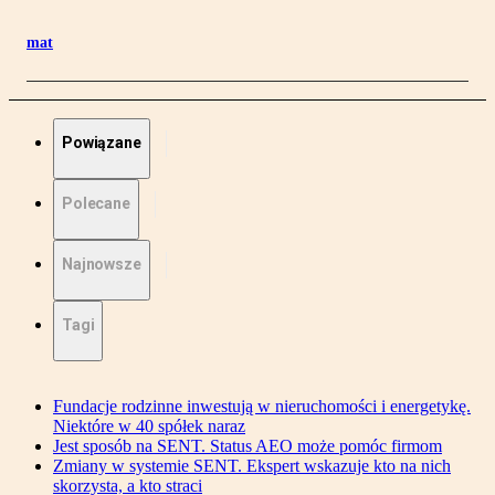
mat
Powiązane
Polecane
Najnowsze
Tagi
Fundacje rodzinne inwestują w nieruchomości i energetykę.
Niektóre w 40 spółek naraz
Jest sposób na SENT. Status AEO może pomóc firmom
Zmiany w systemie SENT. Ekspert wskazuje kto na nich
skorzysta, a kto straci