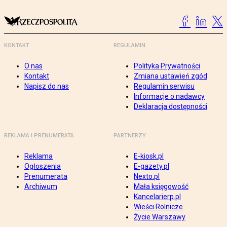
KONTAKT
REGULAMIN
O nas
Polityka Prywatności
Kontakt
Zmiana ustawień zgód
Napisz do nas
Regulamin serwisu
Informacje o nadawcy
Deklaracja dostępności
REKLAMA I PRENUMERATA
PARTNERZY
Reklama
E-kiosk.pl
Ogłoszenia
E-gazety.pl
Prenumerata
Nexto.pl
Archiwum
Mała księgowość
Kancelarierp.pl
Wieści Rolnicze
Życie Warszawy