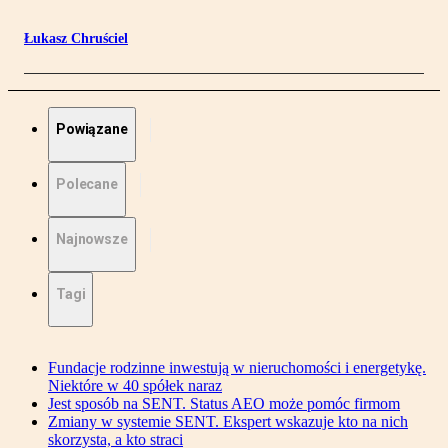
Łukasz Chruściel
Powiązane
Polecane
Najnowsze
Tagi
Fundacje rodzinne inwestują w nieruchomości i energetykę.
Niektóre w 40 spółek naraz
Jest sposób na SENT. Status AEO może pomóc firmom
Zmiany w systemie SENT. Ekspert wskazuje kto na nich
skorzysta, a kto straci