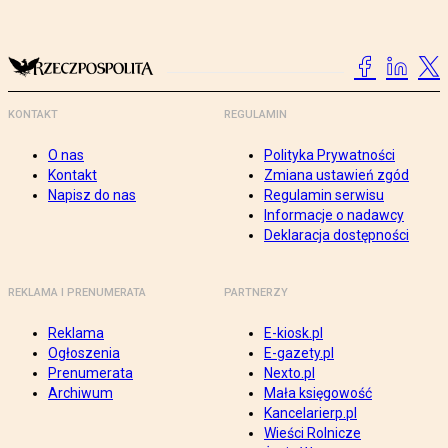
KONTAKT
REGULAMIN
O nas
Polityka Prywatności
Kontakt
Zmiana ustawień zgód
Napisz do nas
Regulamin serwisu
Informacje o nadawcy
Deklaracja dostępności
REKLAMA I PRENUMERATA
PARTNERZY
Reklama
E-kiosk.pl
Ogłoszenia
E-gazety.pl
Prenumerata
Nexto.pl
Archiwum
Mała księgowość
Kancelarierp.pl
Wieści Rolnicze