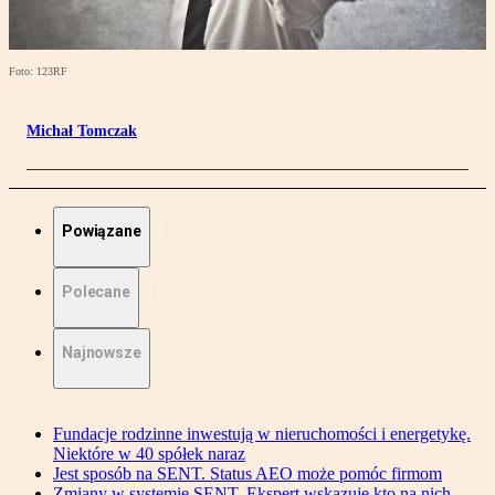
Foto: 123RF
Michał Tomczak
Powiązane
Polecane
Najnowsze
Fundacje rodzinne inwestują w nieruchomości i energetykę.
Niektóre w 40 spółek naraz
Jest sposób na SENT. Status AEO może pomóc firmom
Zmiany w systemie SENT. Ekspert wskazuje kto na nich