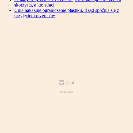
skorzysta, a kto straci
Unia nakazuje ograniczenie plastiku. Rząd spóźnia się z
przyjęciem przepisów