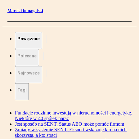
Marek Domagalski
Powiązane
Polecane
Najnowsze
Tagi
Fundacje rodzinne inwestują w nieruchomości i energetykę.
Niektóre w 40 spółek naraz
Jest sposób na SENT. Status AEO może pomóc firmom
Zmiany w systemie SENT. Ekspert wskazuje kto na nich
skorzysta, a kto straci