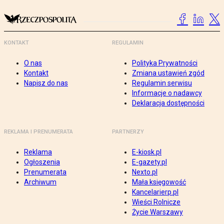
KONTAKT
REGULAMIN
O nas
Polityka Prywatności
Kontakt
Zmiana ustawień zgód
Napisz do nas
Regulamin serwisu
Informacje o nadawcy
Deklaracja dostępności
REKLAMA I PRENUMERATA
PARTNERZY
Reklama
E-kiosk.pl
Ogłoszenia
E-gazety.pl
Prenumerata
Nexto.pl
Archiwum
Mała księgowość
Kancelarierp.pl
Wieści Rolnicze
Życie Warszawy