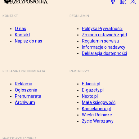
KONTAKT
REGULAMIN
O nas
Polityka Prywatności
Kontakt
Zmiana ustawień zgód
Napisz do nas
Regulamin serwisu
Informacje o nadawcy
Deklaracja dostępności
REKLAMA I PRENUMERATA
PARTNERZY
Reklama
E-kiosk.pl
Ogłoszenia
E-gazety.pl
Prenumerata
Nexto.pl
Archiwum
Mała księgowość
Kancelarierp.pl
Wieści Rolnicze
Życie Warszawy
NASZE WYDARZENIA