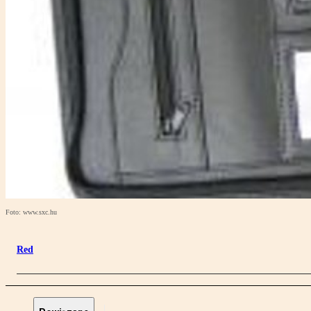
Foto: www.sxc.hu
Red