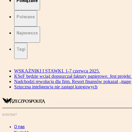
Powiązane
Polecane
Najnowsze
Tagi
WSKAŻNIKI I STAWKI. 1-7 czerwca 2025.
KSeF będzie wciąż dopuszczał faktury papierowe. Jest projekt
Nadchodzi rewolucja dla firm. Resort finansów pokazał „map
Sztuczna inteligencja nie zastąpi księgowych
KONTAKT
O nas