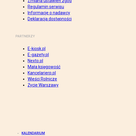
Zmiana ustawień zgód
Regulamin serwisu
Informacje o nadawcy
Deklaracja dostępności
PARTNERZY
E-kiosk.pl
E-gazety.pl
Nexto.pl
Mała księgowość
Kancelarierp.pl
Wieści Rolnicze
Życie Warszawy
KALENDARIUM