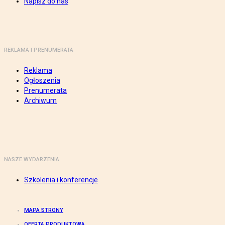
Napisz do nas
REKLAMA I PRENUMERATA
Reklama
Ogłoszenia
Prenumerata
Archiwum
NASZE WYDARZENIA
Szkolenia i konferencje
MAPA STRONY
OFERTA PRODUKTOWA