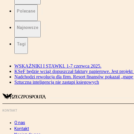
Polecane
Najnowsze
Tagi
WSKAŻNIKI I STAWKI. 1-7 czerwca 2025.
KSeF będzie wciąż dopuszczał faktury papierowe. Jest projekt
Nadchodzi rewolucja dla firm. Resort finansów pokazał „map
Sztuczna inteligencja nie zastąpi księgowych
KONTAKT
O nas
Kontakt