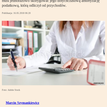
musi jednorazowo skorygować jego dotychczasową amortyzację
podatkową, którą odliczył od przychodów.
Publikacja:
16.05.2018 06:20
Foto: Adobe Stock
Marcin Szymankiewicz