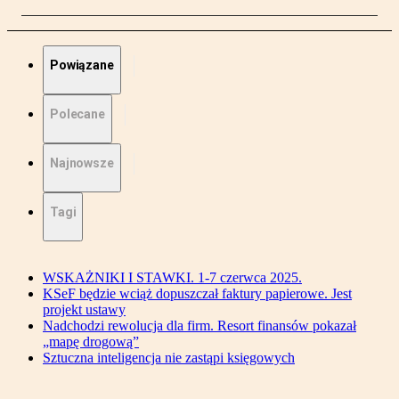
Powiązane
Polecane
Najnowsze
Tagi
WSKAŻNIKI I STAWKI. 1-7 czerwca 2025.
KSeF będzie wciąż dopuszczał faktury papierowe. Jest
projekt ustawy
Nadchodzi rewolucja dla firm. Resort finansów pokazał
„mapę drogową”
Sztuczna inteligencja nie zastąpi księgowych