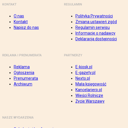
KONTAKT
REGULAMIN
O nas
Polityka Prywatności
Kontakt
Zmiana ustawień zgód
Napisz do nas
Regulamin serwisu
Informacje o nadawcy
Deklaracja dostępności
REKLAMA I PRENUMERATA
PARTNERZY
Reklama
E-kiosk.pl
Ogłoszenia
E-gazety.pl
Prenumerata
Nexto.pl
Archiwum
Mała księgowość
Kancelarierp.pl
Wieści Rolnicze
Życie Warszawy
NASZE WYDARZENIA