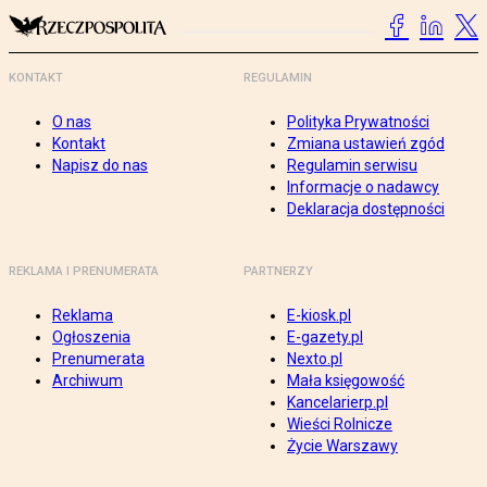
KONTAKT
REGULAMIN
O nas
Polityka Prywatności
Kontakt
Zmiana ustawień zgód
Napisz do nas
Regulamin serwisu
Informacje o nadawcy
Deklaracja dostępności
REKLAMA I PRENUMERATA
PARTNERZY
Reklama
E-kiosk.pl
Ogłoszenia
E-gazety.pl
Prenumerata
Nexto.pl
Archiwum
Mała księgowość
Kancelarierp.pl
Wieści Rolnicze
Życie Warszawy