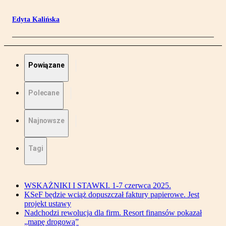
Edyta Kalińska
Powiązane
Polecane
Najnowsze
Tagi
WSKAŻNIKI I STAWKI. 1-7 czerwca 2025.
KSeF będzie wciąż dopuszczał faktury papierowe. Jest
projekt ustawy
Nadchodzi rewolucja dla firm. Resort finansów pokazał
„mapę drogową”