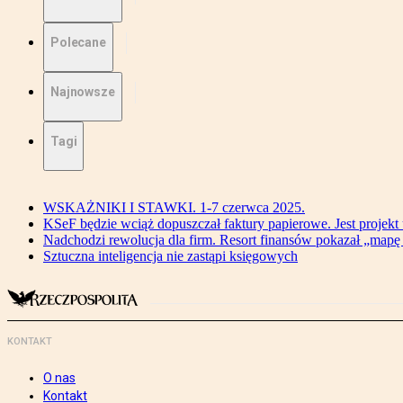
Polecane
Najnowsze
Tagi
WSKAŻNIKI I STAWKI. 1-7 czerwca 2025.
KSeF będzie wciąż dopuszczał faktury papierowe. Jest projekt
Nadchodzi rewolucja dla firm. Resort finansów pokazał „map
Sztuczna inteligencja nie zastąpi księgowych
KONTAKT
O nas
Kontakt