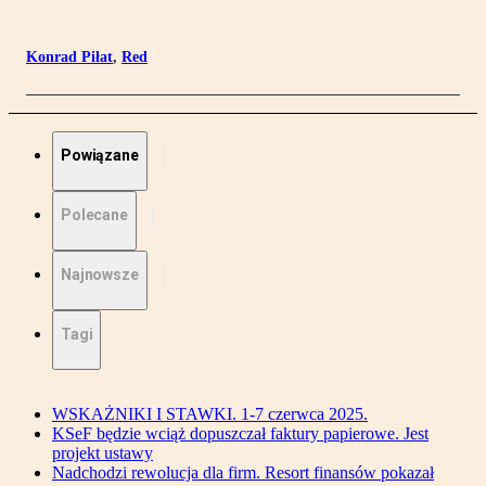
Konrad Piłat
,
Red
Powiązane
Polecane
Najnowsze
Tagi
WSKAŻNIKI I STAWKI. 1-7 czerwca 2025.
KSeF będzie wciąż dopuszczał faktury papierowe. Jest
projekt ustawy
Nadchodzi rewolucja dla firm. Resort finansów pokazał