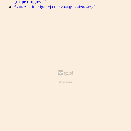
„mapę drogową”
Sztuczna inteligencja nie zastąpi księgowych