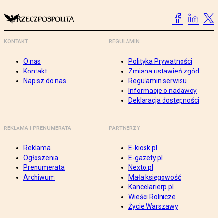
KONTAKT
REGULAMIN
O nas
Polityka Prywatności
Kontakt
Zmiana ustawień zgód
Napisz do nas
Regulamin serwisu
Informacje o nadawcy
Deklaracja dostępności
REKLAMA I PRENUMERATA
PARTNERZY
Reklama
E-kiosk.pl
Ogłoszenia
E-gazety.pl
Prenumerata
Nexto.pl
Archiwum
Mała księgowość
Kancelarierp.pl
Wieści Rolnicze
Życie Warszawy