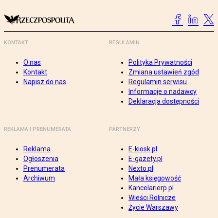
KONTAKT
REGULAMIN
O nas
Polityka Prywatności
Kontakt
Zmiana ustawień zgód
Napisz do nas
Regulamin serwisu
Informacje o nadawcy
Deklaracja dostępności
REKLAMA I PRENUMERATA
PARTNERZY
Reklama
E-kiosk.pl
Ogłoszenia
E-gazety.pl
Prenumerata
Nexto.pl
Archiwum
Mała księgowość
Kancelarierp.pl
Wieści Rolnicze
Życie Warszawy