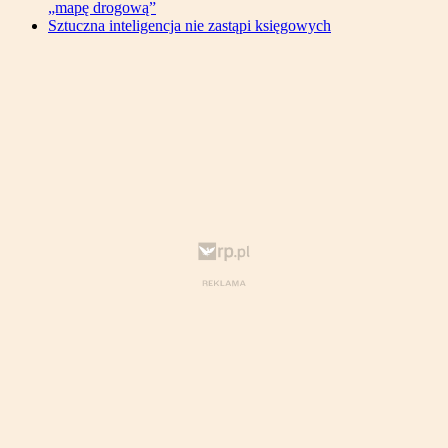
„mapę drogową”
Sztuczna inteligencja nie zastąpi księgowych