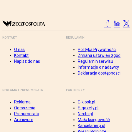
KONTAKT
REGULAMIN
O nas
Polityka Prywatności
Kontakt
Zmiana ustawień zgód
Napisz do nas
Regulamin serwisu
Informacje o nadawcy
Deklaracja dostępności
REKLAMA I PRENUMERATA
PARTNERZY
Reklama
E-kiosk.pl
Ogłoszenia
E-gazety.pl
Prenumerata
Nexto.pl
Archiwum
Mała księgowość
Kancelarierp.pl
Wieści Rolnicze