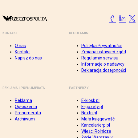
KONTAKT
REGULAMIN
O nas
Polityka Prywatności
Kontakt
Zmiana ustawień zgód
Napisz do nas
Regulamin serwisu
Informacje o nadawcy
Deklaracja dostępności
REKLAMA I PRENUMERATA
PARTNERZY
Reklama
E-kiosk.pl
Ogłoszenia
E-gazety.pl
Prenumerata
Nexto.pl
Archiwum
Mała księgowość
Kancelarierp.pl
Wieści Rolnicze
Życie Warszawy