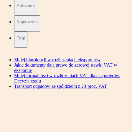
Polecane
Najnowsze
Tagi
Mniej biurokracji w rozliczeniach eksporterów
Jakie dokumenty dają prawo do zerowej stawki VAT w
eksporcie
Mniej formalności w rozliczeniach VAT dla eksporterów.
Decyzja rządu
Transport odpadów ze spółdzielni z 23-proc. VAT