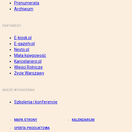
Prenumerata
Archiwum
PARTNERZY
E-kiosk.pl
E-gazety.pl
Nexto.pl
Mała księgowość
Kancelarierp.pl
Wieści Rolnicze
Życie Warszawy
NASZE WYDARZENIA
Szkolenia i konferencje
MAPA STRONY
KALENDARIUM
OFERTA PRODUKTOWA