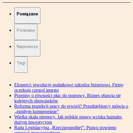
Powiązane
Polecane
Najnowsze
Tagi
Eksperci: rewolucje podatkowe szkodzą biznesowi. Firmy
oczekują czegoś innego
Przepisy o równości płac do poprawy. Biznes obawia się
kolejnych obowiązków
Reforma inspekcji pracy do rewizji? Przedsiębiorcy mówią o
„zgniłym kompromisie”
Wielka skala niemocy. Jak polskie prawo wciska hamulec
dużym inwestycjom
Rada Legislacyjna „Rzeczpospolitej”: Prawo powinno
sprzyjać megaprojektom