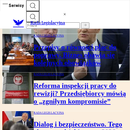
RADA LEGISLACYJNA
Serwisy
Eksperci: rewolucje podatkowe szkodzą
biznesowi. Firmy oczekują czegoś innego
Rada Legislacyjna
RADA LEGISLACYJNA
Przepisy o równości płac do
poprawy. Biznes obawia się
kolejnych obowiązków
RADA LEGISLACYJNA
Reforma inspekcji pracy do
rewizji? Przedsiębiorcy mówią
o „zgniłym kompromisie”
RADA LEGISLACYJNA
Dialog i bezpieczeństwo. Tego