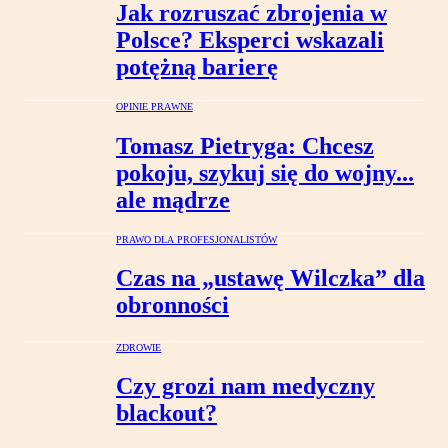
Jak rozruszać zbrojenia w
Polsce? Eksperci wskazali
potężną barierę
OPINIE PRAWNE
Tomasz Pietryga: Chcesz
pokoju, szykuj się do wojny...
ale mądrze
PRAWO DLA PROFESJONALISTÓW
Czas na „ustawę Wilczka” dla
obronności
ZDROWIE
Czy grozi nam medyczny
blackout?