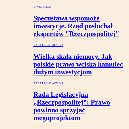
INWESTYCJE
Specustawa wspomoże
inwestycje. Rząd posłuchał
ekspertów "Rzeczpospolitej"
RADA LEGISLACYJNA
Wielka skala niemocy. Jak
polskie prawo wciska hamulec
dużym inwestycjom
RADA LEGISLACYJNA
Rada Legislacyjna
„Rzeczpospolitej”: Prawo
powinno sprzyjać
megaprojektom