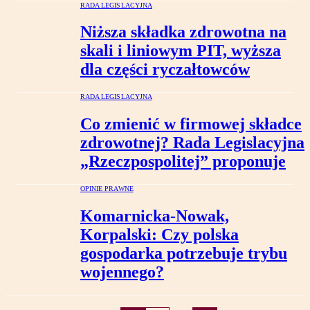
RADA LEGISLACYJNA
Niższa składka zdrowotna na
skali i liniowym PIT, wyższa
dla części ryczałtowców
RADA LEGISLACYJNA
Co zmienić w firmowej składce
zdrowotnej? Rada Legislacyjna
„Rzeczpospolitej” proponuje
OPINIE PRAWNE
Komarnicka-Nowak,
Korpalski: Czy polska
gospodarka potrzebuje trybu
wojennego?