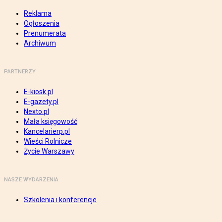
Reklama
Ogłoszenia
Prenumerata
Archiwum
PARTNERZY
E-kiosk.pl
E-gazety.pl
Nexto.pl
Mała księgowość
Kancelarierp.pl
Wieści Rolnicze
Życie Warszawy
NASZE WYDARZENIA
Szkolenia i konferencje