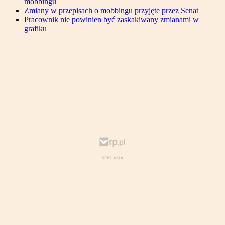
mobbingu
Zmiany w przepisach o mobbingu przyjęte przez Senat
Pracownik nie powinien być zaskakiwany zmianami w
grafiku