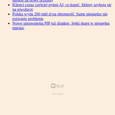
sposób na nowe przepisy
Klienci coraz częściej pytają AI, co kupić. Sklepy szykują się
na rewolucję
Polska wyda 200 mld zł na obronność. Same pieniądze nie
rozwiążą problemu
Nowe uprawnienia PIP już działają. Setki skarg w niespełna
miesiąc