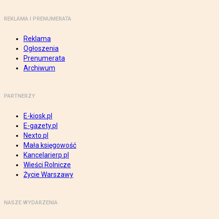
REKLAMA I PRENUMERATA
Reklama
Ogłoszenia
Prenumerata
Archiwum
PARTNERZY
E-kiosk.pl
E-gazety.pl
Nexto.pl
Mała księgowość
Kancelarierp.pl
Wieści Rolnicze
Życie Warszawy
NASZE WYDARZENIA