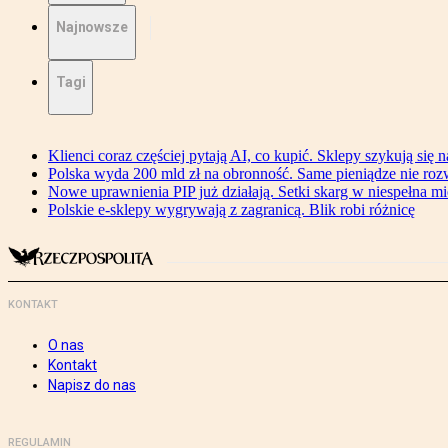
Najnowsze
Tagi
Klienci coraz częściej pytają AI, co kupić. Sklepy szykują się 
Polska wyda 200 mld zł na obronność. Same pieniądze nie ro
Nowe uprawnienia PIP już działają. Setki skarg w niespełna mi
Polskie e-sklepy wygrywają z zagranicą. Blik robi różnicę
KONTAKT
O nas
Kontakt
Napisz do nas
REGULAMIN