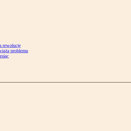
na rewolucję
zwiążą problemu
esiąc