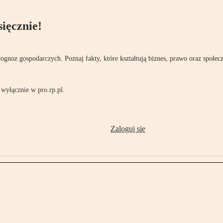
ięcznie!
rognoz gospodarczych. Poznaj fakty, które kształtują biznes, prawo oraz społec
wyłącznie w pro.rp.pl.
Zaloguj się