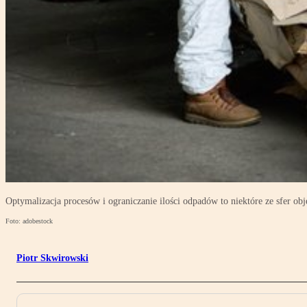
Optymalizacja procesów i ograniczanie ilości odpadów to niektóre ze sfer 
Foto: adobestock
Piotr Skwirowski