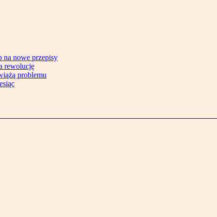
b na nowe przepisy
na rewolucję
zwiążą problemu
esiąc