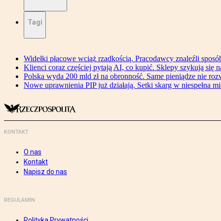
Tagi
Widełki płacowe wciąż rzadkością. Pracodawcy znaleźli sposó
Klienci coraz częściej pytają AI, co kupić. Sklepy szykują się 
Polska wyda 200 mld zł na obronność. Same pieniądze nie ro
Nowe uprawnienia PIP już działają. Setki skarg w niespełna mi
KONTAKT
O nas
Kontakt
Napisz do nas
REGULAMIN
Polityka Prywatności