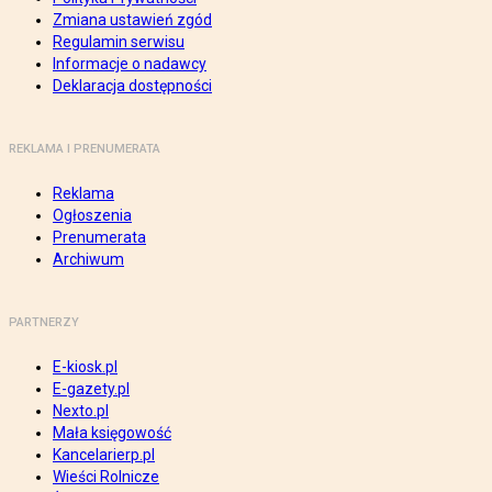
Zmiana ustawień zgód
Regulamin serwisu
Informacje o nadawcy
Deklaracja dostępności
REKLAMA I PRENUMERATA
Reklama
Ogłoszenia
Prenumerata
Archiwum
PARTNERZY
E-kiosk.pl
E-gazety.pl
Nexto.pl
Mała księgowość
Kancelarierp.pl
Wieści Rolnicze