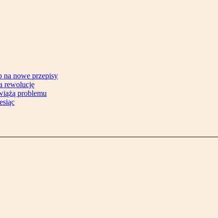
b na nowe przepisy
na rewolucję
zwiążą problemu
esiąc