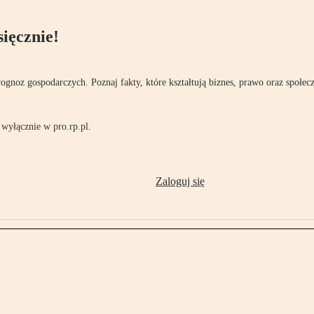
ięcznie!
rognoz gospodarczych. Poznaj fakty, które kształtują biznes, prawo oraz społec
wyłącznie w pro.rp.pl.
Zaloguj się