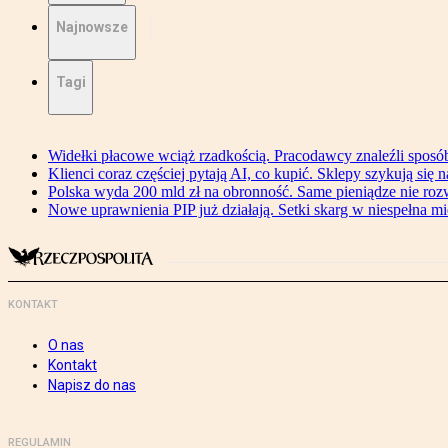
Najnowsze
Tagi
Widełki płacowe wciąż rzadkością. Pracodawcy znaleźli sposó
Klienci coraz częściej pytają AI, co kupić. Sklepy szykują się 
Polska wyda 200 mld zł na obronność. Same pieniądze nie ro
Nowe uprawnienia PIP już działają. Setki skarg w niespełna mi
KONTAKT
O nas
Kontakt
Napisz do nas
REGULAMIN