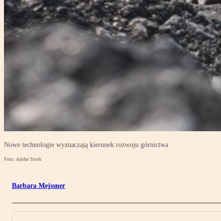
Nowe technologie wyznaczają kierunek rozwoju górnictwa
Foto: Adobe Stock
Barbara Mejssner