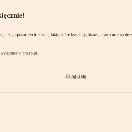
ięcznie!
rognoz gospodarczych. Poznaj fakty, które kształtują biznes, prawo oraz społec
wyłącznie w pro.rp.pl.
Zaloguj się