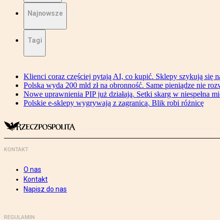
Najnowsze
Tagi
Klienci coraz częściej pytają AI, co kupić. Sklepy szykują się 
Polska wyda 200 mld zł na obronność. Same pieniądze nie ro
Nowe uprawnienia PIP już działają. Setki skarg w niespełna mi
Polskie e-sklepy wygrywają z zagranicą. Blik robi różnicę
KONTAKT
O nas
Kontakt
Napisz do nas
REGULAMIN