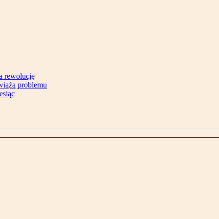
na rewolucję
zwiążą problemu
esiąc