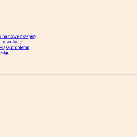
b na nowe przepisy
na rewolucję
zwiążą problemu
esiąc