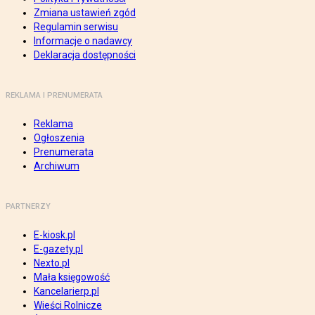
Zmiana ustawień zgód
Regulamin serwisu
Informacje o nadawcy
Deklaracja dostępności
REKLAMA I PRENUMERATA
Reklama
Ogłoszenia
Prenumerata
Archiwum
PARTNERZY
E-kiosk.pl
E-gazety.pl
Nexto.pl
Mała księgowość
Kancelarierp.pl
Wieści Rolnicze