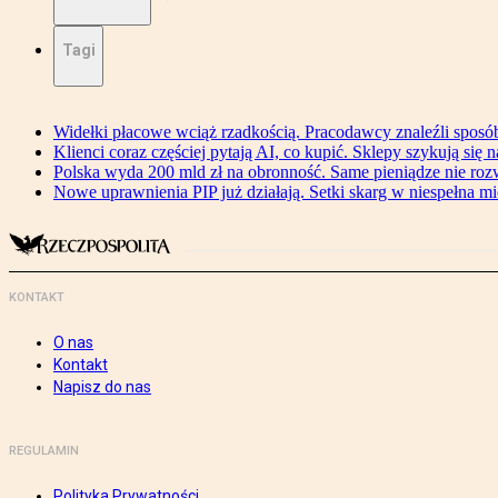
Tagi
Widełki płacowe wciąż rzadkością. Pracodawcy znaleźli sposó
Klienci coraz częściej pytają AI, co kupić. Sklepy szykują się 
Polska wyda 200 mld zł na obronność. Same pieniądze nie ro
Nowe uprawnienia PIP już działają. Setki skarg w niespełna mi
KONTAKT
O nas
Kontakt
Napisz do nas
REGULAMIN
Polityka Prywatności