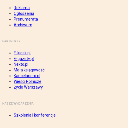
Reklama
Ogłoszenia
Prenumerata
Archiwum
PARTNERZY
E-kiosk.pl
E-gazety.pl
Nexto.pl
Mała księgowość
Kancelarierp.pl
Wieści Rolnicze
Życie Warszawy
NASZE WYDARZENIA
Szkolenia i konferencje