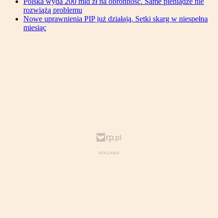
Polska wyda 200 mld zł na obronność. Same pieniądze nie
rozwiążą problemu
Nowe uprawnienia PIP już działają. Setki skarg w niespełna
miesiąc