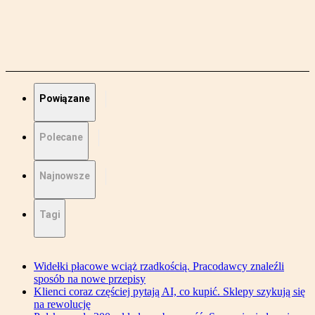
Powiązane
Polecane
Najnowsze
Tagi
Widełki płacowe wciąż rzadkością. Pracodawcy znaleźli
sposób na nowe przepisy
Klienci coraz częściej pytają AI, co kupić. Sklepy szykują się
na rewolucję