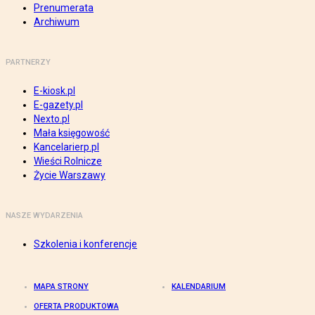
Prenumerata
Archiwum
PARTNERZY
E-kiosk.pl
E-gazety.pl
Nexto.pl
Mała księgowość
Kancelarierp.pl
Wieści Rolnicze
Życie Warszawy
NASZE WYDARZENIA
Szkolenia i konferencje
MAPA STRONY
KALENDARIUM
OFERTA PRODUKTOWA