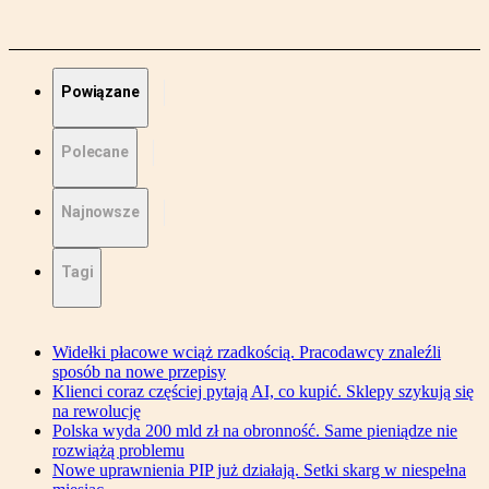
Powiązane
Polecane
Najnowsze
Tagi
Widełki płacowe wciąż rzadkością. Pracodawcy znaleźli
sposób na nowe przepisy
Klienci coraz częściej pytają AI, co kupić. Sklepy szykują się
na rewolucję
Polska wyda 200 mld zł na obronność. Same pieniądze nie
rozwiążą problemu
Nowe uprawnienia PIP już działają. Setki skarg w niespełna