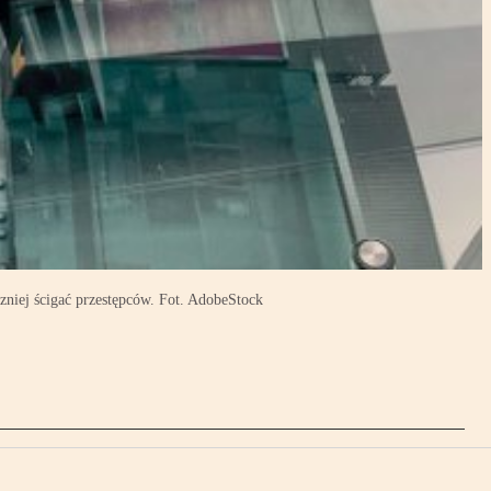
niej ścigać przestępców. Fot. AdobeStock