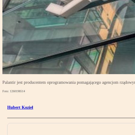
Palantir jest producentem oprogramowania pomagającego agencjom rządowym 
Foto: 1260198514
Hubert Kozieł