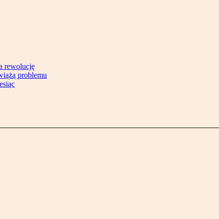
na rewolucję
zwiążą problemu
esiąc