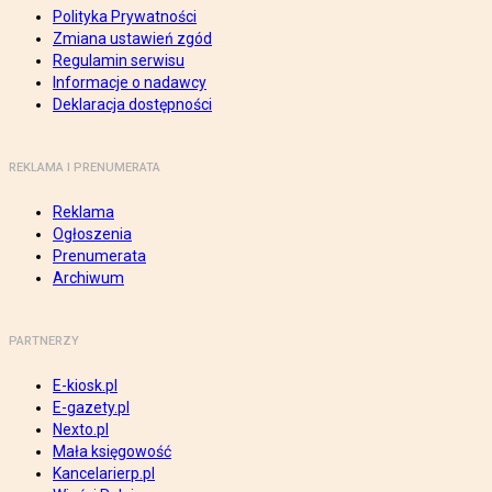
Polityka Prywatności
Zmiana ustawień zgód
Regulamin serwisu
Informacje o nadawcy
Deklaracja dostępności
REKLAMA I PRENUMERATA
Reklama
Ogłoszenia
Prenumerata
Archiwum
PARTNERZY
E-kiosk.pl
E-gazety.pl
Nexto.pl
Mała księgowość
Kancelarierp.pl