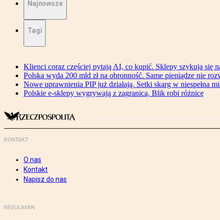
Najnowsze
Tagi
Klienci coraz częściej pytają AI, co kupić. Sklepy szykują się 
Polska wyda 200 mld zł na obronność. Same pieniądze nie ro
Nowe uprawnienia PIP już działają. Setki skarg w niespełna mi
Polskie e-sklepy wygrywają z zagranicą. Blik robi różnicę
KONTAKT
O nas
Kontakt
Napisz do nas
REGULAMIN