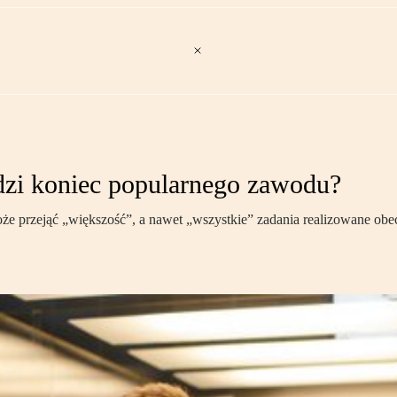
dzi koniec popularnego zawodu?
oże przejąć „większość”, a nawet „wszystkie” zadania realizowane obec