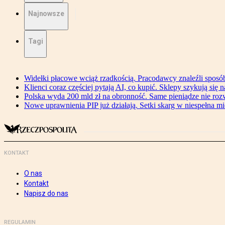
Najnowsze
Tagi
Widełki płacowe wciąż rzadkością. Pracodawcy znaleźli sposó
Klienci coraz częściej pytają AI, co kupić. Sklepy szykują się 
Polska wyda 200 mld zł na obronność. Same pieniądze nie ro
Nowe uprawnienia PIP już działają. Setki skarg w niespełna mi
KONTAKT
O nas
Kontakt
Napisz do nas
REGULAMIN