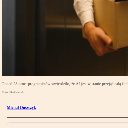
Ponad 28 proc. programistów stwierdziło, że AI jest w stanie przejąć całą 
Foto: Shutterstock
Michał Duszczyk