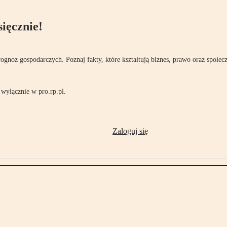
ięcznie!
rognoz gospodarczych. Poznaj fakty, które kształtują biznes, prawo oraz społec
wyłącznie w pro.rp.pl.
Zaloguj się