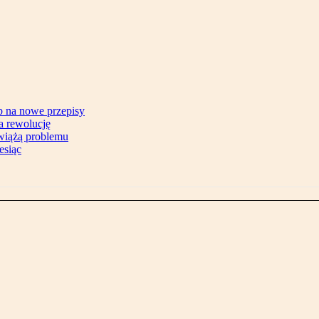
b na nowe przepisy
na rewolucję
zwiążą problemu
esiąc