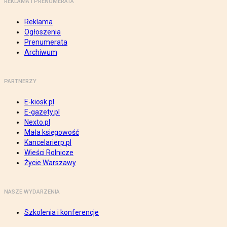
REKLAMA I PRENUMERATA
Reklama
Ogłoszenia
Prenumerata
Archiwum
PARTNERZY
E-kiosk.pl
E-gazety.pl
Nexto.pl
Mała księgowość
Kancelarierp.pl
Wieści Rolnicze
Życie Warszawy
NASZE WYDARZENIA
Szkolenia i konferencje