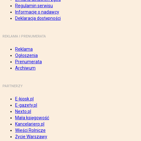
Regulamin serwisu
Informacje o nadawcy
Deklaracja dostępności
REKLAMA I PRENUMERATA
Reklama
Ogłoszenia
Prenumerata
Archiwum
PARTNERZY
E-kiosk.pl
E-gazety.pl
Nexto.pl
Mała księgowość
Kancelarierp.pl
Wieści Rolnicze
Życie Warszawy