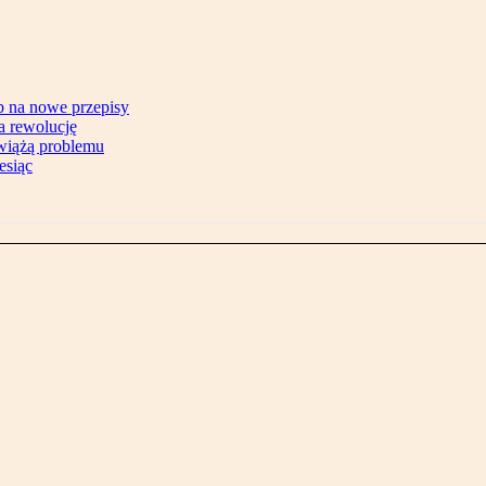
b na nowe przepisy
na rewolucję
zwiążą problemu
esiąc