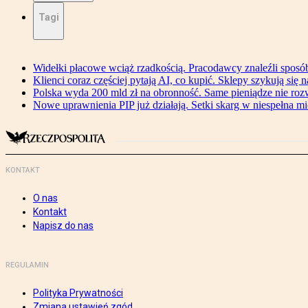
Tagi
Widełki płacowe wciąż rzadkością. Pracodawcy znaleźli sposó
Klienci coraz częściej pytają AI, co kupić. Sklepy szykują się 
Polska wyda 200 mld zł na obronność. Same pieniądze nie ro
Nowe uprawnienia PIP już działają. Setki skarg w niespełna mi
KONTAKT
O nas
Kontakt
Napisz do nas
REGULAMIN
Polityka Prywatności
Zmiana ustawień zgód