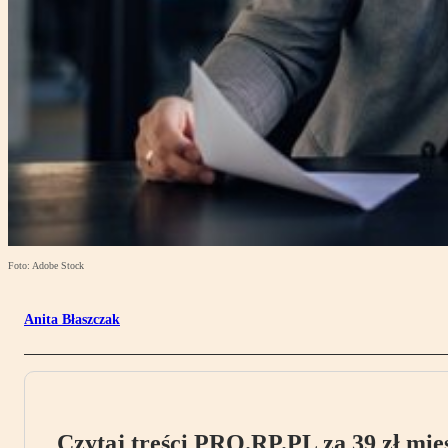
Foto: Adobe Stock
Anita Błaszczak
Czytaj treści PRO.RP.PL za 39 zł mies