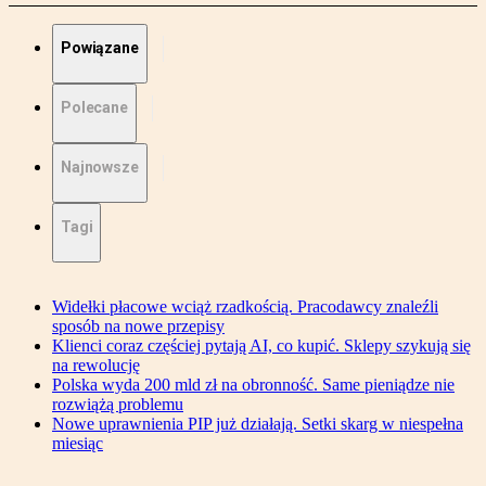
Powiązane
Polecane
Najnowsze
Tagi
Widełki płacowe wciąż rzadkością. Pracodawcy znaleźli
sposób na nowe przepisy
Klienci coraz częściej pytają AI, co kupić. Sklepy szykują się
na rewolucję
Polska wyda 200 mld zł na obronność. Same pieniądze nie
rozwiążą problemu
Nowe uprawnienia PIP już działają. Setki skarg w niespełna
miesiąc