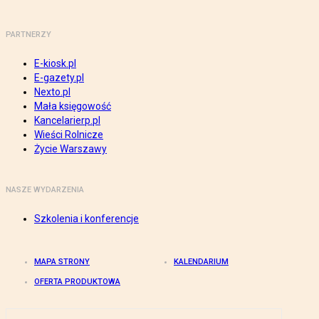
PARTNERZY
E-kiosk.pl
E-gazety.pl
Nexto.pl
Mała księgowość
Kancelarierp.pl
Wieści Rolnicze
Życie Warszawy
NASZE WYDARZENIA
Szkolenia i konferencje
MAPA STRONY
KALENDARIUM
OFERTA PRODUKTOWA