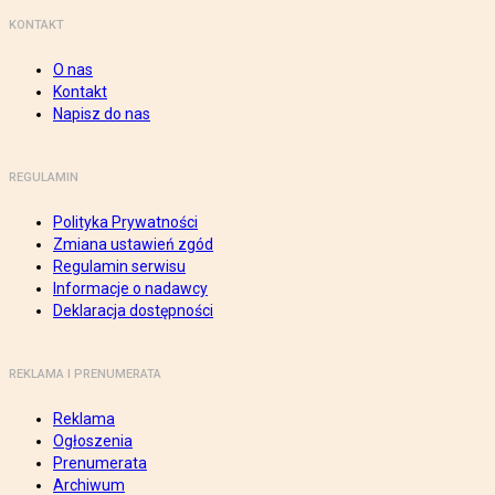
KONTAKT
O nas
Kontakt
Napisz do nas
REGULAMIN
Polityka Prywatności
Zmiana ustawień zgód
Regulamin serwisu
Informacje o nadawcy
Deklaracja dostępności
REKLAMA I PRENUMERATA
Reklama
Ogłoszenia
Prenumerata
Archiwum