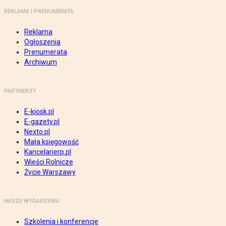
REKLAMA I PRENUMERATA
Reklama
Ogłoszenia
Prenumerata
Archiwum
PARTNERZY
E-kiosk.pl
E-gazety.pl
Nexto.pl
Mała księgowość
Kancelarierp.pl
Wieści Rolnicze
Życie Warszawy
NASZE WYDARZENIA
Szkolenia i konferencje