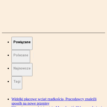
Powiązane
Polecane
Najnowsze
Tagi
Widełki płacowe wciąż rzadkością. Pracodawcy znaleźli
sposób na nowe przepisy