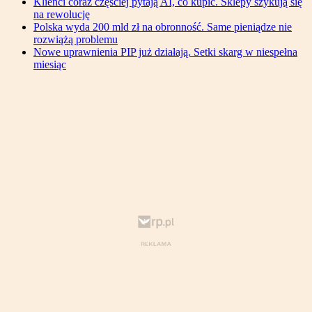
Klienci coraz częściej pytają AI, co kupić. Sklepy szykują się
na rewolucję
Polska wyda 200 mld zł na obronność. Same pieniądze nie
rozwiążą problemu
Nowe uprawnienia PIP już działają. Setki skarg w niespełna
miesiąc