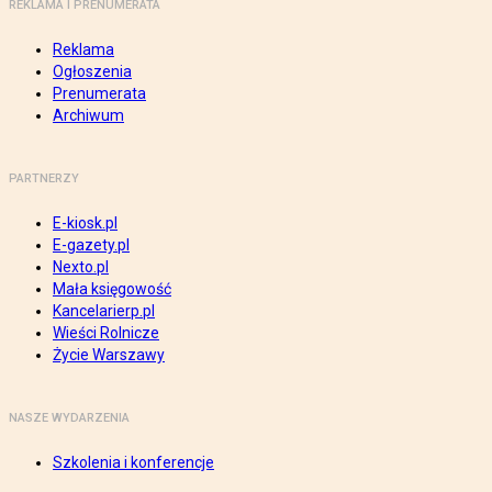
REKLAMA I PRENUMERATA
Reklama
Ogłoszenia
Prenumerata
Archiwum
PARTNERZY
E-kiosk.pl
E-gazety.pl
Nexto.pl
Mała księgowość
Kancelarierp.pl
Wieści Rolnicze
Życie Warszawy
NASZE WYDARZENIA
Szkolenia i konferencje