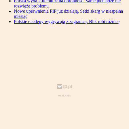
Polska wyda 200 mld zł na obronność. Same pieniądze nie
rozwiążą problemu
Nowe uprawnienia PIP już działają. Setki skarg w niespełna
miesiąc
Polskie e-sklepy wygrywają z zagranicą. Blik robi różnicę